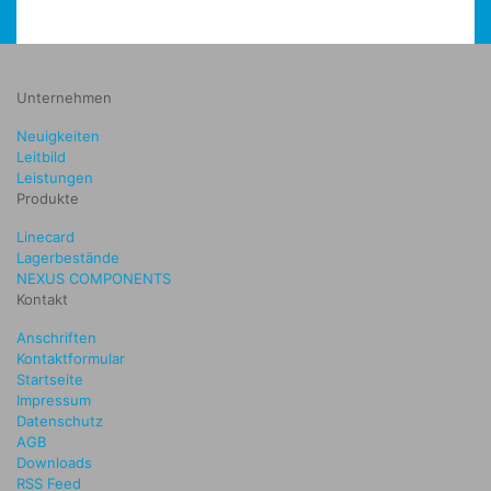
Unternehmen
Neuigkeiten
Leitbild
Leistungen
Produkte
Linecard
Lagerbestände
NEXUS COMPONENTS
Kontakt
Anschriften
Kontaktformular
Startseite
Impressum
Datenschutz
AGB
Downloads
RSS Feed